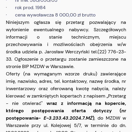
· nr inw. 580/050/05
· rok prod. 1984
· cena wywoławcza 8 000,00 zł brutto
Niniejszym ogłasza się przetarg pozwalający na
wyłonienie ewentualnego nabywcy. Szczegółowych
informacji o stanie technicznym, miejscu
przechowywania i możliwościach obejrzenia w/w
środka udziela p. Jarosław Werczyński tel.(22) 776-23-
33. Ogłoszenie o przetargu zostanie zamieszczone na
stronie BIP MZDW w Warszawie.
Oferty (na wymaganym wzorze druku) zawierające
imię, nazwisko, adres, tel. kontaktowy, nazwę środka, nr
inwentarzowy oraz oferowaną kwotę nabycia, należy
kierować w zamkniętych kopertach z napisem „Przetarg
- nie otwierać"
wraz z informacją na kopercie,
którego postępowania oferta dotyczy (nr
postępowania-
E-3.233.43.2024.7.MŻ
)
, do MZDW w
Warszawie przy ul. Kolejowej 5/7, w terminie do dn.