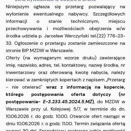
Niniejszym ogłasza się przetarg pozwalający na
wyłonienie ewentualnego nabywcy. Szczegółowych
informacji o stanie technicznym, miejscu
przechowywania i możliwościach obejrzenia w/w
środka udziela p. Jarosław Werczyński tel.(22) 776-23-
33. Ogłoszenie o przetargu zostanie zamieszczone na
stronie BIP MZDW w Warszawie.
Oferty (na wymaganym wzorze druku) zawierające
imię, nazwisko, adres, tel. kontaktowy, nazwę środka, nr
inwentarzowy oraz oferowaną kwotę nabycia, należy
kierować w zamkniętych kopertach z napisem „Przetarg
- nie otwierać"
wraz z informacją na kopercie,
którego postępowania oferta dotyczy (nr
postępowania-
E-3.233.45.2024.5.MŻ
)
, do MZDW w
Warszawie przy ul. Kolejowej 5/7, w terminie do dn.
10.06.2026 r. do godz. 10.00. Otwarcie ofert nastąpi w
dniu 10.06.2026 r. o godz. 11.00. Termin związania ofertą
wynosi 30 dni. Sprzedający zastrzega sobie możliwość