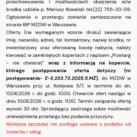
przechowywania i możliwościach obejrzenia w/w
środka udziela p. Mariusz Kowalski tel.(22) 755-20-59.
Ogłoszenie o przetargu zostanie zamieszczone na
stronie BIP MZDW w Warszawie.
Oferty (na wymaganym wzorze druku) zawierające
imię, nazwisko, adres, tel. kontaktowy, nazwę środka, nr
inwentarzowy oraz oferowaną kwotę nabycia, należy
kierować w zamkniętych kopertach z napisem „Przetarg
- nie otwierać"
wraz z informacją na kopercie,
którego postępowania oferta dotyczy (nr
postępowania-
E-3.233.73.2025.5.MŻ
)
, do MZDW w
Warszawie przy ul. Kolejowa 5/7, w terminie do dn.
10.06.2026 r. do godz. 10.00. Otwarcie ofert nastąpi w
dniu 10.06.2026 r. o godz. 11.00. Termin związania ofertą
wynosi 30 dni. Sprzedający zastrzega sobie możliwość
unieważnienia przetargu bez podania przyczyny.
Niniejsza sprzedaż nie podlega ustawie o podatku od
towarów i usług.