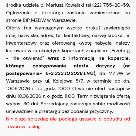
środka udziela p. Mariusz Kowalski tel.(22) 755-20-59.
Ogłoszenie o przetargu zostanie zamieszczone na
stronie BIP MZDW w Warszawie.
Oferty (na wymaganym wzorze druku) zawierające
imię, nazwisko, adres, tel. kontaktowy, nazwę środka, nr
inwentarzowy oraz oferowaną kwotę nabycia, należy
kierować w zamkniętych kopertach z napisem „Przetarg
- nie otwierać"
wraz z informacją na kopercie,
którego postępowania oferta dotyczy (nr
postępowania-
E-3.233.10.2026.1.MŻ
)
, do MZDW w
Warszawie przy ul. Kolejowa 5/7, w terminie do dn.
10.06.2026 r. do godz. 10.00. Otwarcie ofert nastąpi w
dniu 10.06.2026 r. o godz. 11.00. Termin związania ofertą
wynosi 30 dni. Sprzedający zastrzega sobie możliwość
unieważnienia przetargu bez podania przyczyny.
Niniejsza sprzedaż nie podlega ustawie o podatku od
towarów i usług.