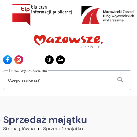
Przejdź
do
głównej
treści
Ikona
Ikona
facebook
instagrama
Treść wyszukiwania
Sprzedaż majątku
Strona główna
Sprzedaż majątku