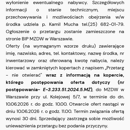
wyłonienie ewentualnego nabywcy. Szczegółowych
informacji o stanie technicznym, miejscu
przechowywania i możliwościach obejrzenia w/w
środka udziela p. Kamil Mucha tel.(25) 682-01-79.
Ogłoszenie o przetargu zostanie zamieszczone na
stronie BIP MZDW w Warszawie.
Oferty (na wymaganym wzorze druku) zawierające
imię, nazwisko, adres, tel. kontaktowy, nazwę środka, nr
inwentarzowy oraz oferowaną kwotę nabycia, należy
kierować w zamkniętych kopertach z napisem „Przetarg
- nie otwierać"
wraz z informacją na kopercie,
którego postępowania oferta dotyczy (nr
postępowania-
E-3.233.51.2024.5.MŻ
)
, do MZDW w
Warszawie przy ul. Kolejowej 5/7, w terminie do dn.
10.06.2026 r. do godz. 10.00. Otwarcie ofert nastąpi w
dniu 10.06.2026 r. o godz. 11.00. Termin związania ofertą
wynosi 30 dni. Sprzedający zastrzega sobie możliwość
unieważnienia przetargu bez podania przyczyny.