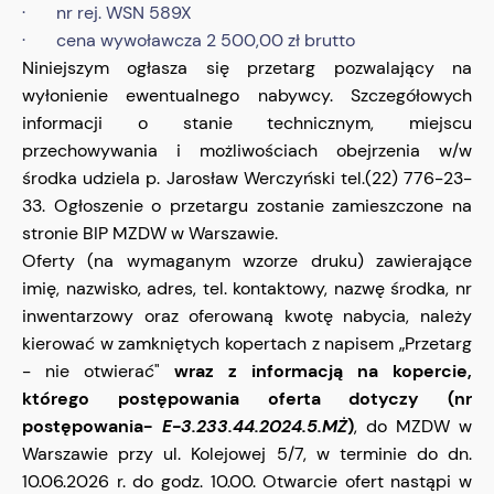
· nr rej. WSN 589X
· cena wywoławcza 2 500,00 zł brutto
Niniejszym ogłasza się przetarg pozwalający na
wyłonienie ewentualnego nabywcy. Szczegółowych
informacji o stanie technicznym, miejscu
przechowywania i możliwościach obejrzenia w/w
środka udziela p. Jarosław Werczyński tel.(22) 776-23-
33. Ogłoszenie o przetargu zostanie zamieszczone na
stronie BIP MZDW w Warszawie.
Oferty (na wymaganym wzorze druku) zawierające
imię, nazwisko, adres, tel. kontaktowy, nazwę środka, nr
inwentarzowy oraz oferowaną kwotę nabycia, należy
kierować w zamkniętych kopertach z napisem „Przetarg
- nie otwierać"
wraz z informacją na kopercie,
którego postępowania oferta dotyczy (nr
postępowania-
E-3.233.44.2024.5.MŻ
)
, do MZDW w
Warszawie przy ul. Kolejowej 5/7, w terminie do dn.
10.06.2026 r. do godz. 10.00. Otwarcie ofert nastąpi w