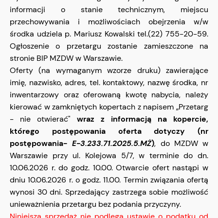
informacji o stanie technicznym, miejscu
przechowywania i możliwościach obejrzenia w/w
środka udziela p. Mariusz Kowalski tel.(22) 755-20-59.
Ogłoszenie o przetargu zostanie zamieszczone na
stronie BIP MZDW w Warszawie.
Oferty (na wymaganym wzorze druku) zawierające
imię, nazwisko, adres, tel. kontaktowy, nazwę środka, nr
inwentarzowy oraz oferowaną kwotę nabycia, należy
kierować w zamkniętych kopertach z napisem „Przetarg
- nie otwierać"
wraz z informacją na kopercie,
którego postępowania oferta dotyczy (nr
postępowania-
E-3.233.71.2025.5.MŻ
)
, do MZDW w
Warszawie przy ul. Kolejowa 5/7, w terminie do dn.
10.06.2026 r. do godz. 10.00. Otwarcie ofert nastąpi w
dniu 10.06.2026 r. o godz. 11.00. Termin związania ofertą
wynosi 30 dni. Sprzedający zastrzega sobie możliwość
unieważnienia przetargu bez podania przyczyny.
Niniejsza sprzedaż nie podlega ustawie o podatku od