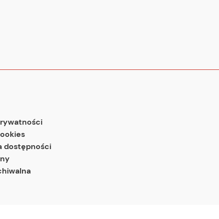
prywatności
cookies
a dostępności
ony
chiwalna