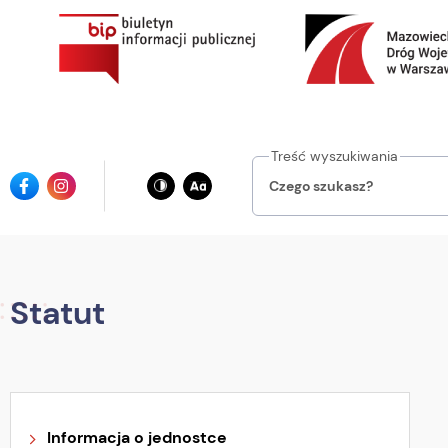
Przejdź
do
głównej
treści
Treść wyszukiwania
Ikona
Ikona
facebook
instagrama
Statut
Informacja o jednostce