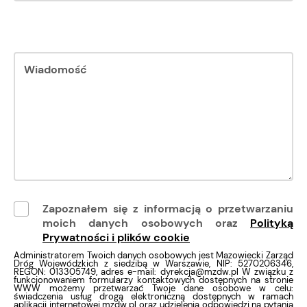
Wiadomość
Zapoznałem się z informacją o przetwarzaniu
moich danych osobowych oraz
Polityką
Prywatności i plików cookie
Administratorem Twoich danych osobowych jest Mazowiecki Zarząd
Dróg Wojewódzkich z siedzibą w Warszawie, NIP: 5270206346,
REGON: 013305749, adres e-mail: dyrekcja@mzdw.pl W związku z
funkcjonowaniem formularzy kontaktowych dostępnych na stronie
WWW możemy przetwarzać Twoje dane osobowe w celu:
świadczenia usług drogą elektroniczną dostępnych w ramach
aplikacji internetowej mzdw.pl oraz udzielenia odpowiedzi na pytania