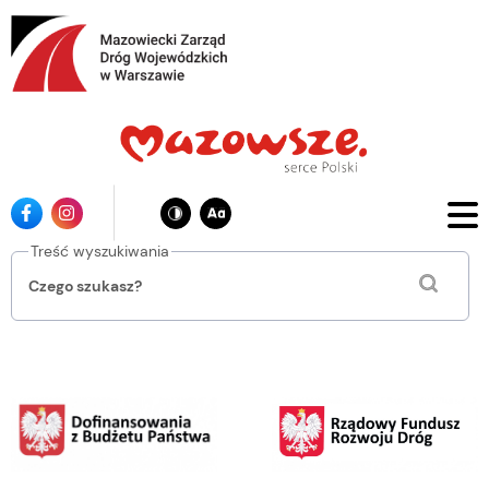
Przejdź
do
głównej
treści
Ikona
Ikona
facebook
instagrama
Treść wyszukiwania
Mazowiecki
Zarząd
Dróg