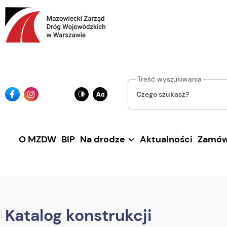
Przejdź
do
głównej
treści
Treść wyszukiwania
Ikona
Ikona
facebook
instagrama
O MZDW
BIP
Na drodze
Aktualności
Zamów
Katalog konstrukcji