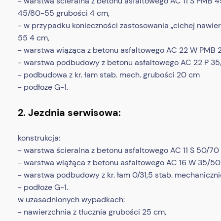
- warstwa ścieralna z betonu asfaltowego AC 11 S PMB 
45/80-55 grubości 4 cm,
- w przypadku konieczności zastosowania „cichej nawie
55 4 cm,
- warstwa wiążąca z betonu asfaltowego AC 22 W PMB 
- warstwa podbudowy z betonu asfaltowego AC 22 P 35/
- podbudowa z kr. łam stab. mech. grubości 20 cm
- podłoże G-1.
2. Jezdnia serwisowa:
konstrukcja:
- warstwa ścieralna z betonu asfaltowego AC 11 S 50/70
- warstwa wiążąca z betonu asfaltowego AC 16 W 35/50
- warstwa podbudowy z kr. łam 0/31,5 stab. mechaniczni
- podłoże G-1.
w uzasadnionych wypadkach:
- nawierzchnia z tłucznia grubości 25 cm,