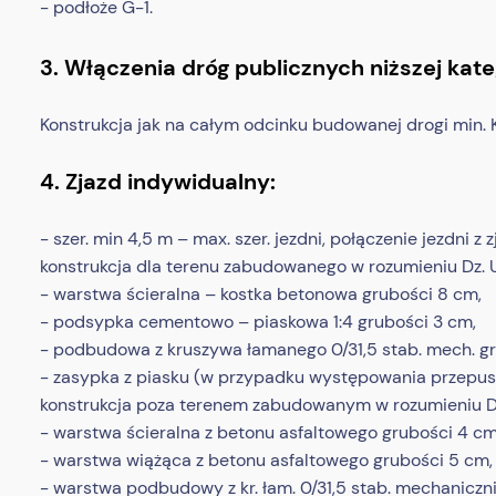
- podłoże G-1.
3. Włączenia dróg publicznych niższej kateg
Konstrukcja jak na całym odcinku budowanej drogi min. 
4. Zjazd indywidualny:
- szer. min 4,5 m – max. szer. jezdni, połączenie jezdni z 
konstrukcja dla terenu zabudowanego w rozumieniu Dz. U.
- warstwa ścieralna – kostka betonowa grubości 8 cm,
- podsypka cementowo – piaskowa 1:4 grubości 3 cm,
- podbudowa z kruszywa łamanego 0/31,5 stab. mech. g
- zasypka z piasku (w przypadku występowania przepus
konstrukcja poza terenem zabudowanym w rozumieniu Dz. 
- warstwa ścieralna z betonu asfaltowego grubości 4 cm
- warstwa wiążąca z betonu asfaltowego grubości 5 cm,
- warstwa podbudowy z kr. łam. 0/31,5 stab. mechaniczn