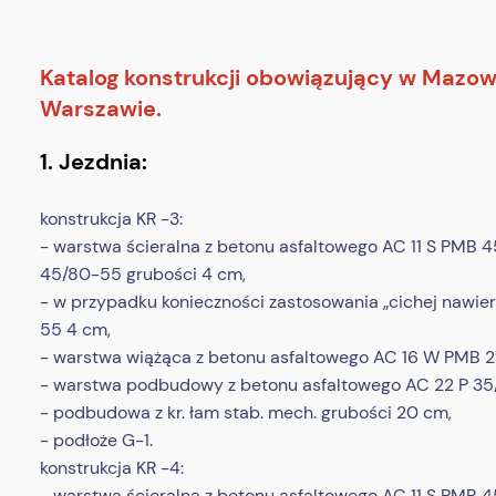
Katalog konstrukcji obowiązujący w Mazo
Warszawie.
1. Jezdnia:
konstrukcja KR -3:
- warstwa ścieralna z betonu asfaltowego AC 11 S PMB 
45/80-55 grubości 4 cm,
- w przypadku konieczności zastosowania „cichej nawie
55 4 cm,
- warstwa wiążąca z betonu asfaltowego AC 16 W PMB 
- warstwa podbudowy z betonu asfaltowego AC 22 P 35
- podbudowa z kr. łam stab. mech. grubości 20 cm,
- podłoże G-1.
konstrukcja KR -4:
- warstwa ścieralna z betonu asfaltowego AC 11 S PMB 