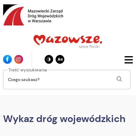
Przejdź
do
głównej
treści
Ikona
Ikona
facebook
instagrama
Treść wyszukiwania
Wykaz dróg wojewódzkich