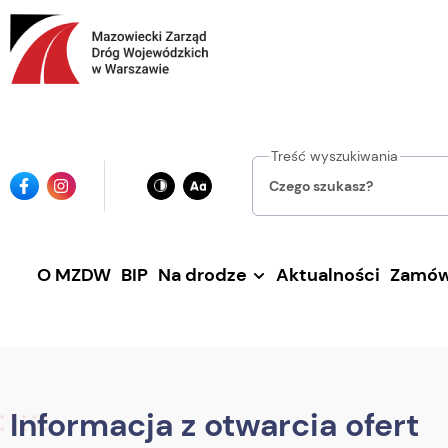
Przejdź
do
głównej
treści
Treść wyszukiwania
Ikona
Ikona
facebook
instagrama
O MZDW
BIP
Na drodze
Aktualności
Zamów
Informacja z otwarcia ofert