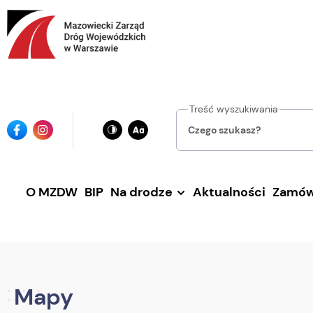
Przejdź
do
głównej
treści
Treść wyszukiwania
Ikona
Ikona
facebook
instagrama
O MZDW
BIP
Na drodze
Aktualności
Zamów
Mapy