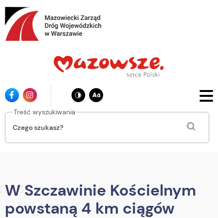
Przejdź
do
głównej
treści
Ikona
Ikona
facebook
instagrama
Treść wyszukiwania
W Szczawinie Kościelnym
powstaną 4 km ciągów