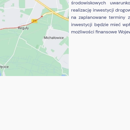
środowiskowych uwarunko
realizację inwestycji drog
na zaplanowane terminy za
inwestycji będzie mieć wpły
możliwości finansowe Woj