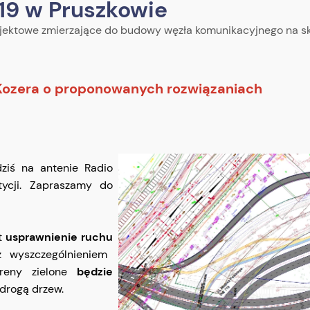
19 w Pruszkowie
ojektowe zmierzające do budowy węzła komunikacyjnego na s
 Kozera o proponowanych rozwiązaniach
ziś na antenie Radio
tycji. Zapraszamy do
st
usprawnienie ruchu
 wyszczególnieniem
ereny zielone
będzie
 drogą drzew.