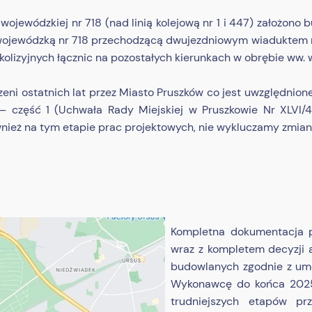
 wojewódzkiej nr 718 (nad linią kolejową nr 1 i 447) założo
wojewódzką nr 718 przechodzącą dwujezdniowym wiaduktem na
olizyjnych łącznic na pozostałych kierunkach w obrębie ww. 
rzeni ostatnich lat przez Miasto Pruszków co jest uwzględni
– część 1 (Uchwała Rady Miejskiej w Pruszkowie Nr XLVI/4
nież na tym etapie prac projektowych, nie wykluczamy zmian 
Kompletna dokumentacja p
wraz z kompletem decyzji 
budowlanych zgodnie z um
Wykonawcę do końca 2025 
trudniejszych etapów prz