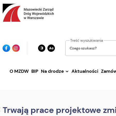
Przejdź
do
głównej
treści
Treść wyszukiwania
Ikona
Ikona
facebook
instagrama
O MZDW
BIP
Na drodze
Aktualności
Zamów
Trwają prace projektowe zm