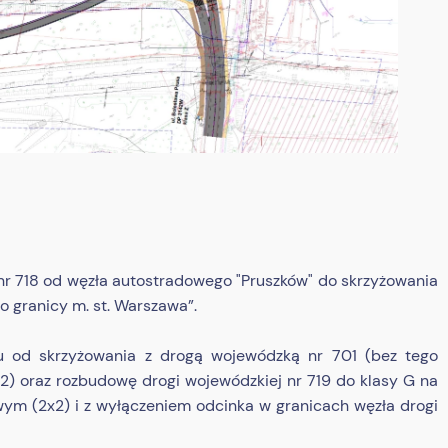
nr 718 od węzła autostradowego "Pruszków" do skrzyżowania
o granicy m. st. Warszawa”.
ku od skrzyżowania z drogą wojewódzką nr 701 (bez tego
) oraz rozbudowę drogi wojewódzkiej nr 719 do klasy G na
ym (2x2) i z wyłączeniem odcinka w granicach węzła drogi