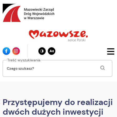
Przejdź
do
głównej
treści
Ikona
Ikona
facebook
instagrama
Treść wyszukiwania
Przystępujemy do realizacji
dwóch dużych inwestycji