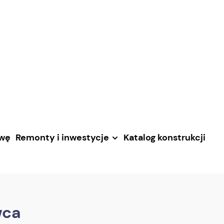
awę
Remonty i inwestycje
Katalog konstrukcji
wca