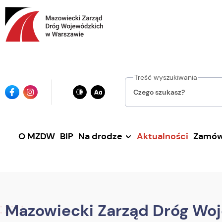
Przejdź
do
głównej
treści
Treść wyszukiwania
Ikona
Ikona
facebook
instagrama
O MZDW
BIP
Na drodze
Aktualności
Zamów
Mazowiecki Zarząd Dróg Wo